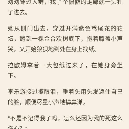
匆匆穿过人群，找了个偏僻的走廊就一头扎
了进去。
她从侧门出去，穿过开满紫色鸢尾花的花
坛，蹲到一棵金合欢树底下，抱着膝盖小声
哭，又开始狼狈地到处在身上找纸。
拉欧姆拿着一大包纸过来了，在她身旁坐
下。
李乐游接过擦眼泪，垂着头用头发遮住自己
的脸，顺便尽量小声地擤鼻涕。
“不是不记得我了吗，怎么还因为我的死这么
伤心？”