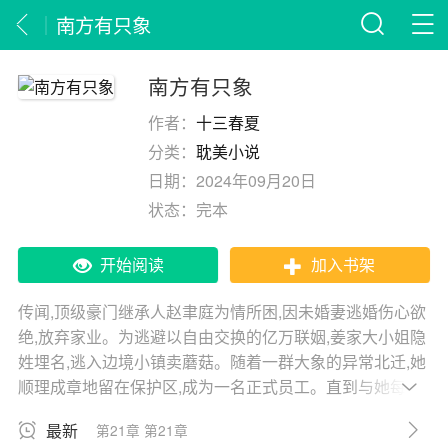
南方有只象
南方有只象
作者：
十三春夏
分类：
耽美小说
日期：
2024年09月20日
状态：
完本
开始阅读
加入书架
传闻,顶级豪门继承人赵聿庭为情所困,因未婚妻逃婚伤心欲
绝,放弃家业。为逃避以自由交换的亿万联姻,姜家大小姐隐
姓埋名,逃入边境小镇卖蘑菇。随着一群大象的异常北迁,她
顺理成章地留在保护区,成为一名正式员工。直到与她每日
相处的男人,无意见到她胸前的那粒朱砂痣。习惯沉默,从不
最新
第21章 第21章
与姜也近距离接触的他,在那暴雨夜,忽然将她困在怀中。电