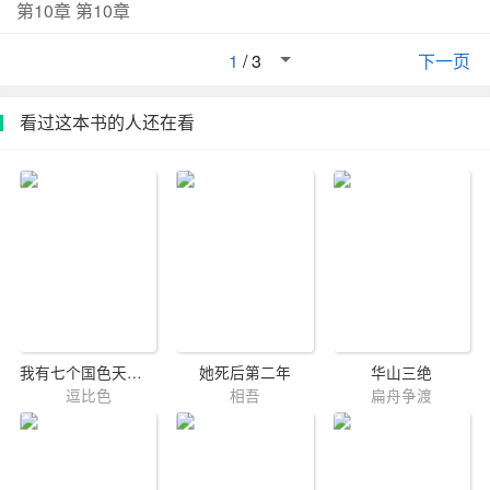
第10章 第10章
1
/
3
下一页
看过这本书的人还在看
我有七个国色天香未婚妻
她死后第二年
华山三绝
逗比色
相吾
扁舟争渡