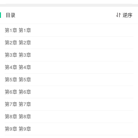
闪雷鸣下,他的侧颜轮廓极深,男人有力的右手环在她的腰
上,距离过分暧昧。他说：好久不见,我的未婚妻。—姜也想
目录
逆序
起第一次和赵聿庭见面。暴雨滂沱,他站在落地窗前,倾盆而
下的雨水模糊了他的身形。隔着那张玻璃,赵聿庭发了一个
第1章 第1章
帮她逃婚的地址。即便只是一个模糊的身影,也能明显感觉
第2章 第2章
到他的沉敛和不可亲近。姜也当时觉得,一个连她面都不肯
见,不惜拿她当挡箭牌,甚至帮她逃婚的高位者,是一辈子都
第3章 第3章
不想和自己有瓜葛的。再后来,家父又给姜也安排了一桩婚
事。岂料赵聿庭西装革履,以赵家长子身份第一次公开出现
第4章 第4章
在集团宴会,只为向众人宣告。姜也是我的未婚妻。【双向
第5章 第5章
救赎/年上/成年人的爱情/联姻/真香现场】【双马甲,未出逃
前并没见过面,具体参加正文】-我们不过都是食野而生的野
第6章 第6章
象,想要冲破束缚,想要打破桎梏。【驯狼高手 假野性 真乖
第7章 第7章
乖小狼女】-阅读指南：1V1,双C,日更,甜文不虐男主马甲是
大象研究员,女主马甲研究员助理兼摄影师背景是夷南市和
第8章 第8章
明港市,一个原始丛林一个繁华,较为割裂,不单纯是都市豪
门,也有接地气的部分。>>>>下本写男主妹妹的故事《北方
第9章 第9章
临鹤》,求个预收！！！>>>>