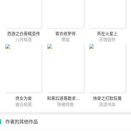
西游之白骨精歪传
青衣修罗传
死在火星上
八月桂花
萧瑟
天瑞说符
庶女为妾
和离后道尊跪求复合
快穿之打脸狂魔
谢氏枯荣
陟彼终南
风流书呆
作者的其他作品