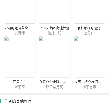
公司的毛茸茸全靠我养活[玄学]
下町火箭2·高迪计划
[综]青灯的鬼灯
姜沉漾
池井户润
悠悠仙
四界之主
杂货店禁止驯养饿虎
大明：坦克堵门你跟我说大明万岁
堰陌离
璞玉与月亮
柿子有毒
作者的其他作品