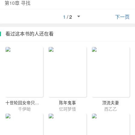
第10章 寻找
她对着四人勉力支起一个笑。她挡在前面,一如往常,默默护
住了他们。可又完全不一样了,这次她粉身碎骨神魂俱灭,只
1
/
2
下一页
留下一片纤薄的嫁衣碎布飘荡于天地间。死遁后的柳若烟
还没休息几天,却被系统告知任务失败,还需继续救赎。
看过这本书的人还在看
她：？我不听,你在说气话！等她重新被拉回同人文,已经是
修仙界千年后。世人都说千年前在魔尊婚礼上爆发了一场
惊天动地的仙魔大战。最有仙缘的大师兄在此战后入了魔,
据说是心魔,整日提着一把剑不知道在魔界寻找什么；最是
温和的宗门嫡子自此发布了不惜代价绞杀一切魔族的命令,
惹得两届动乱不堪；最能浪荡形骸的木妖沦落红尘手不离
酒,浑浑噩噩度日,眼中光彩一去不复返；最具残暴脾性的魔
尊日日手捧着一块儿褪色的红布,小心翼翼摩挲着,珍重至
极。她一回去就被四位男主围堵到角落,瞧着目色疯狂的大
师兄,态度再不温柔的宗门嫡子,红着眼要落泪的木妖,与咬
十世轮回女帝只为寻我
陈年鬼事
顶流夫妻
千伊呦
忆珂梦惜
西乙乙
牙切齿的魔尊。她表面瑟瑟发抖,心中对着系统抓狂：为什
么别人任务失败都是重开,我任务失败要直接上来挑战地狱
级别的啊！！！食用指南1：1V1,不np2：主打救赎,女主也
一直朝着这个方向而努力3：日更3k,晚上零点左右更新