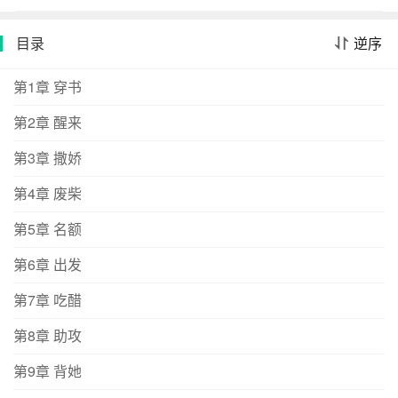
灰来讨伐她,谁知她真的穿进这本同人文里。原主是大师兄
龙傲天的小师妹,臭名昭著万人嫌弃,因为她对男主们口蜜腹
目录
逆序
剑、恃宠行凶。天道覆灭,男主们在拯救天道的途中顺手铲
除了她,众人欢呼大快人心。从始至终没有人怜惜她,最后下
第1章 穿书
场凄凉。这就是典型的不作死就不会死。系统告知柳若烟
第2章 醒来
若想要回现代,必须改变四位男主的悲剧结局。为了早日回
家,柳若烟开始认真做任务,却渐渐发现男主们画风变得不太
第3章 撒娇
对劲。大师兄龙傲天,从前一心修炼不问情爱,现在化身护师
妹狂魔,满口都是我师妹说；宗门嫡子高冷之花,从前淡漠推
第4章 废柴
她于十丈远,现在为她走下高台楼宇,为护她屠尽拦路之人；
第5章 名额
善于伪装的木妖,从前是勾魂摄魄的青楼花魁,现在装成脆弱
少年郎,粘她又懂事；冷漠的白发魔尊,从前杀人无度不通人
第6章 出发
性,现在甘愿为她放下魔刀,普度众生。即使稍有偏差,在她
第7章 吃醋
的努力下炮灰情节都被规避了。在最后一个与魔尊成婚的
剧情中,她选择死遁回家。成婚那日,另外三位男主心慌意急
第8章 助攻
想要将她救出魔尊魔爪。天地风云变色,四人一战即发。可
是打斗中阵法突变,灾难即降世间。而她一身鲜红嫁衣,踩着
第9章 背她
凌冽的寒风,纵身一跃入阵,用命平息这场变故。万籁俱寂中