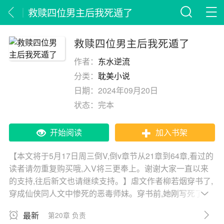
救赎四位男主后我死遁了
救赎四位男主后我死遁了
作者：
东水逆流
分类：
耽美小说
日期：
2024年09月20日
状态：
完本
开始阅读
加入书架
【本文将于5月17日周三倒V,倒v章节从21章到64章,看过的
读者请勿重复购买哦,入V将三更奉上。谢谢大家一直以来
的支持,往后新文也请继续支持。】虐文作者柳若烟穿书了,
穿成仙侠同人文中惨死的恶毒师妹。穿书前,她刚写死了一
位风光月霁惹人怜惜的宗门嫡子。这是她写死的第四位高
最新
第20章 负责
人气男主,被刀的网友故意将她写成同人文里饱受凌.辱的炮