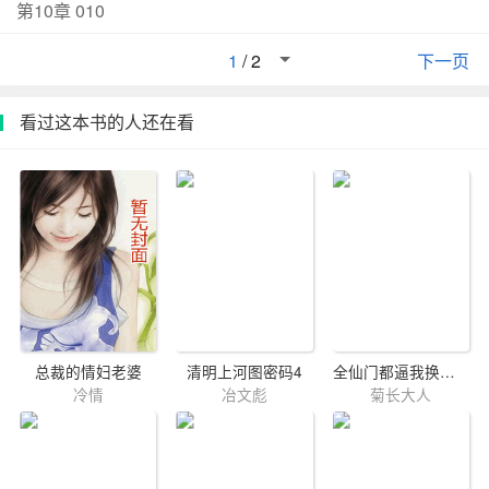
第10章 010
的眸子死死盯着她,狼狈脆弱。长公主却只是笑笑：玩玩而
已,何必当真。后来京中再遇,昔日短暂的乖前夫,成了新
1
/
2
下一页
帝。扶薇看着熟悉又陌生的前夫微笑着一步步朝她走来,那
个乖巧的小书生死在那场淅沥的雨,阴暗的另一半灵魂占据
看过这本书的人还在看
了他。——————
总裁的情妇老婆
清明上河图密码4
全仙门都逼我换道侣[穿书]
冷情
冶文彪
菊长大人