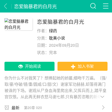
恋爱脑暴君的白月光
恋爱脑暴君的白月光
作者：
绿药
分类：
耽美小说
日期：
2024年09月20日
状态：
完本
开始阅读
加入书架
你为什么不对我笑了？想捧起她的娇靥,细吻千万遍。（强/
取/豪/夺破/镜/重/圆咸/口/甜/文）谢家军功赫赫,却落得满门
被诛的下场。谢观从尸身血海里爬出来,又挥兵而上,踏平皇
宫饮恨。从此再无鲜衣怒马谢七郎,只有暴厉恣睢的新帝。
沈聆妤是新帝曾经的妻子,也是旧朝郡主。谢家满门被诛时
最新
第20章 020
唯她攀了高枝逃走。就连嫁给谢观,她都是为救心上人。如