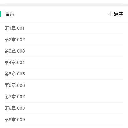
今沈聆妤坐在轮椅上,被献给新帝解恨。谢观冷眼睥着她的
腿,冷笑：活该。人人都以为她落在新帝手中必是被虐杀的
目录
逆序
下场,属下谄媚提议：剥了人皮给陛下做垫脚毯如何？谢观
掀了掀眼皮瞥过来,懒散带笑：你要剥皇后的人皮？沈聆妤
第1章 001
对谢观而言,是曾经的白月光,也是如今泣血的朱砂痣。夜
第2章 002
里,他解开沈聆妤的手,咬她没有知觉的腿：你腿瘸我眼瘸,
我们天生一对。阅读指南：文案从多视角来写,所以不全是
第3章 003
实情。强取豪夺嘛,男主前期会这样那样地欺负女主。男主
恋爱脑小暴君,除了男女关系简单位高权重武力高长得天下
第4章 004
第一俊脑子还行以外,再没有优点。女主的腿会好。这真的
第5章 005
是一篇甜文。启用官方防盗,防盗比例随文长度逐渐降低。
（文案写于20220618）——————下一本《乖前夫黑化
第6章 006
了怎么办》长公主隐姓埋名去江南散心时,偶遇一清俊书生,
第7章 007
邀他签下一纸婚契,婚期一年。一次意外,她和书生那个古怪
的双生弟弟一夜糊涂……白日,哥哥将吻痕小心翼翼印在她
第8章 008
颈侧,夜里,弟弟用力啮吻覆盖哥哥留下的痕迹。长公主以为
自己只是犯了全天下女人都会犯的错,可没想到哥哥和弟弟
第9章 009
是一个人？？？一年之后,长公主回京,小书生立在雨中清亮