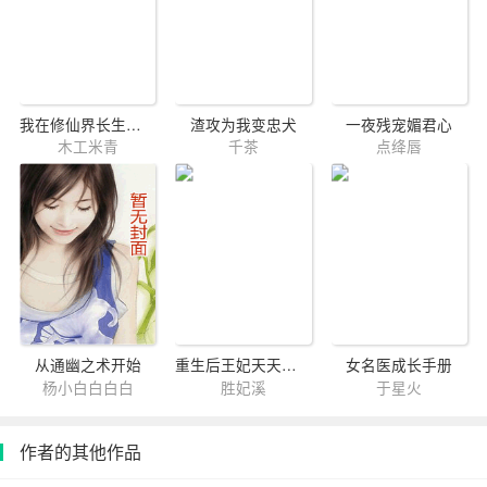
我在修仙界长生不死
渣攻为我变忠犬
一夜残宠媚君心
木工米青
千茶
点绛唇
从通幽之术开始
重生后王妃天天要翻墙
女名医成长手册
杨小白白白白
胜妃溪
于星火
作者的其他作品