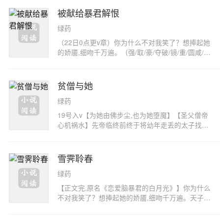
被献给暴君解恨
绿药
（22日0点更v章）你为什么不对我笑了？想捧起她
的娇靥,细吻千万遍。（强/取/豪/夺破/镜/重/圆咸/
口/甜/文）谢家军功赫赫,却落得满门被诛的下场。
谢观从尸身血海里爬出来,又挥兵而上,踏平皇宫饮
恨。从此再无鲜衣怒马谢七郎,只有暴厉恣睢的新
贫僧与她
帝。沈聆妤是新帝曾经的妻子,也是旧朝郡主。谢家
绿药
满门被诛时唯她攀了高枝逃走。就连嫁给谢观,她都
是为救心上人。如今沈聆妤坐在轮椅上,被献给新帝
19号入v【为她由佛步尘,也为她堕魔】【圣父僧帝
解恨。谢观冷眼睥着她的腿,冷笑：活该。人人都以
心机祸水】先帝临终前终于将幼年走丢的太子找回
为她落在新帝手中必是被虐杀的下场,属下谄媚提
来了。可太子已遁入空门,从里到外四大皆空。纵使
议：剥了人皮给陛下做垫脚毯如何？谢观掀了掀眼
太后将各色美人塞满六宫,新帝仍毫不心动,还要遣
皮瞥过来,懒散带笑：你要剥皇后的人皮？沈聆妤对
散后宫！这可把太后急坏了,她咬咬牙,将九域十二
雪霁聆春
谢观而言,是曾经的白月光,也是如今泣血的朱砂
国第一祸水莹姬抢进了宫中……莹姬第一次见到空
痣。夜里,他解开沈聆妤的手,咬她没有知觉的腿：
绿药
梵,那一天是白露。他合目憩于菩提树下,枕着冗繁
你腿瘸我眼瘸,我们天生一对。（文案写于2022061
俗世奏折,袈裟浸着一层水珠。他睁开眼睛澄明而望
【正文完,原名《恋爱脑暴君的白月光》】你为什么
8）——————下一本《乖前夫黑化了怎么办》
唤一声施主,声线染着晨曦薄雾。她忽然想问一句佛
不对我笑了？想捧起她的娇靥,细吻千万遍。天子忌
长公主去江南散心时,偶遇一清俊书生,隐瞒身份,邀
陀度不度手染脏血的蝼蚁。空梵曾一心向佛,普度众
惮谢家兵权,以郡主婚事遮掩栽赃谢家忤逆谋反,诛
他签下一纸婚契,婚期一年。一次意外,她和书生那
生。今朝,僧衣落地,佛珠散遗,他在佛前转身,拾起杀
杀谢家满门。谢观从尸身血海里爬出来,又挥兵而
个古怪的双生弟弟一夜糊涂……婆母撞见一地狼藉,