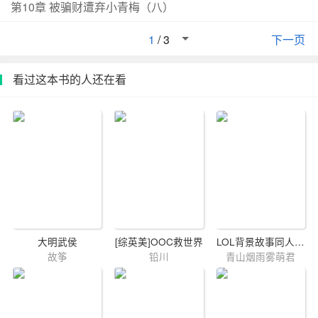
第10章 被骗财遭弃小青梅（八）
清悠不安的看着面前西装笔挺的男人,不知道应该先诉说思
念之情,还是该为自己的不辞而别道歉。莫嘉祥先发制人问
1
/
3
下一页
道：和你结婚的话是不是就不能从事演艺工作了？冉清悠
震惊,你,你要跟我结婚？莫嘉祥挑眉,你要始乱终弃？没没
看过这本书的人还在看
有。结婚的话可能是不太方便……那退圈的话,我不就失业
了？失业了也没关系的。我,我写论文养你啊！莫嘉祥轻笑,
他站在名利场中央最多人关注的地方,终于等到她回来找到
自己。
大明武侯
[综英美]OOC救世界
LOL背景故事同人【英雄联盟】
故筝
铅川
青山烟雨雾萌君