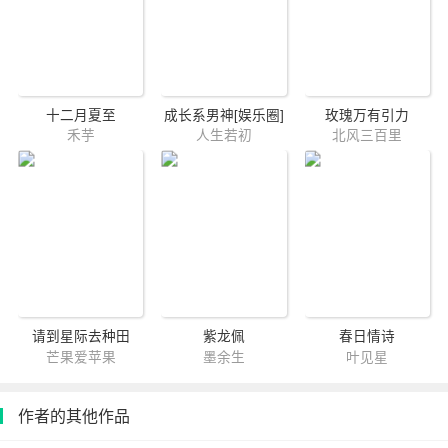
十二月夏至
成长系男神[娱乐圈]
玫瑰万有引力
禾芋
人生若初
北风三百里
请到星际去种田
紫龙佩
春日情诗
芒果爱苹果
墨余生
叶见星
作者的其他作品