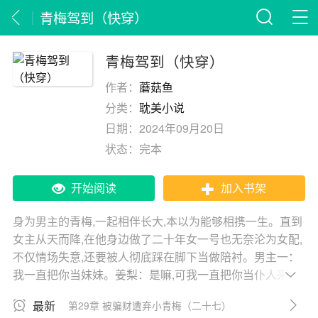
青梅驾到（快穿）
青梅驾到（快穿）
作者：
蘑菇鱼
分类：
耽美小说
日期：
2024年09月20日
状态：
完本
开始阅读
加入书架
身为男主的青梅,一起相伴长大,本以为能够相携一生。直到
女主从天而降,在他身边做了二十年女一号也无奈沦为女配,
不仅情场失意,还要被人彻底踩在脚下当做陪衬。男主一：
我一直把你当妹妹。姜梨：是嘛,可我一直把你当仆人来
着。男主二：你很好,可跟你在一起太过平静。曾经的我甘
最新
第29章 被骗财遭弃小青梅（二十七）
于平静,现在我也想要追求刺激姜梨：刺激？小心步子太大