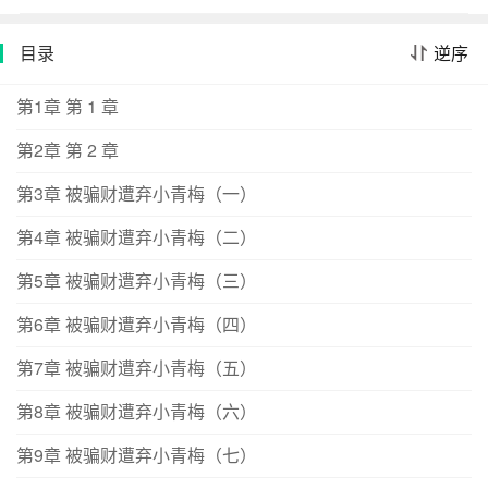
扯到胯。男主三：遇到她,我才知道什么叫做爱。姜梨：年
纪轻轻就脑子不好,真可怜。世界一：心灵手巧小青梅,状元
目录
逆序
竹马为攀附权贵,始乱终弃；世界二：美艳女明星青梅,被总
裁竹马骗走角色资源,讨好新欢；世界三：傲娇小公主青梅,
第1章 第 1 章
世子竹马移情穿越女主,含恨葬身火海；世界四：魔教圣
第2章 第 2 章
女……[食用指南]1.快穿文,有CP。2.每个故事都是青梅X竹
马,但不是原男主这个竹马。3.欢迎收藏专栏。
第3章 被骗财遭弃小青梅（一）
————————【预收求戳】幻言预收戳专栏《我写论
文养你啊[重生]》即将毕业的冉清悠被抽调去进行秘密研
第4章 被骗财遭弃小青梅（二）
究,只留下一条短信就消失在所有人的视线内,开始与世隔绝
第5章 被骗财遭弃小青梅（三）
的科研生涯。八年后,完成任务结束脱密期的冉清悠一连上
网络,就看到了当日的头条新闻——刚刚宣布退圈息影的影
第6章 被骗财遭弃小青梅（四）
帝莫嘉祥乘坐的飞机坠毁,目前尚不清楚机上人员伤亡情
第7章 被骗财遭弃小青梅（五）
况。莫嘉祥,冉清悠离开前都没能好好进行告别的男友。冉
清悠更没想到的是,别有用心的人操纵扭曲舆论,利用冉清悠
第8章 被骗财遭弃小青梅（六）
的离开造谣攻击莫嘉祥,最终导致他做出了息影的选择,远走
他国。心痛欲绝的冉清悠一梦回到了前往基地前的晚上,或
第9章 被骗财遭弃小青梅（七）
许她在离开前可以做些什么,改变原本的轨迹。***重逢时冉