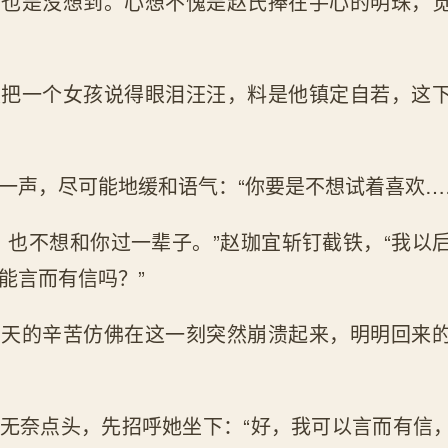
生也是没想到。心想不愧是赵氏捧在手心的明珠，
次把一个女孩说得眼泪汪汪，料是他镇定自若，这
一声，尽可能地缓和语气：“你要是不想试着喜欢…
，也不想和你过一辈子。”赵珈宜斩钉截铁，“我以
能言而有信吗？”
白天的辛苦仿佛在这一刻突然崩溃起来，明明回来
无奈点头，先招呼她坐下：“好，我可以言而有信