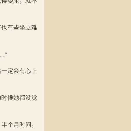
觉得委屈，就不
下也有些坐立难
…”
后一定会有心上
的时候她都没觉
，半个月时间，