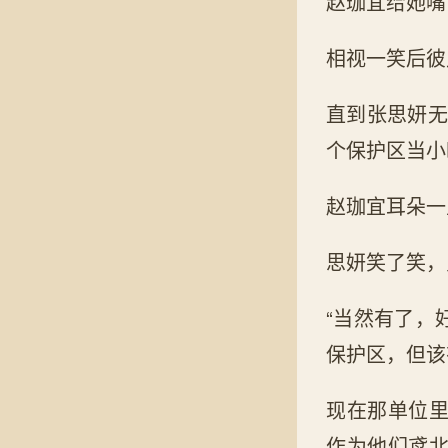
赵珈宜给她嘴
相视一笑后彼
直到张思妍无
个保护区当小
赵珈宜耳朵一
思妍笑了笑，
“当然有了，
保护区，但该
现在那单位
作为他们鸢