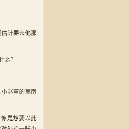
们估计要去他那
什么？”
上小赵董的夷南
好像是想要以此
要对外招一些小