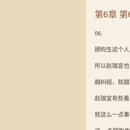
第6章 第
06.
顾昀生这个人
所以赵珈宜也
越纠结，就越
赵珈宜有些着
就这么一点事