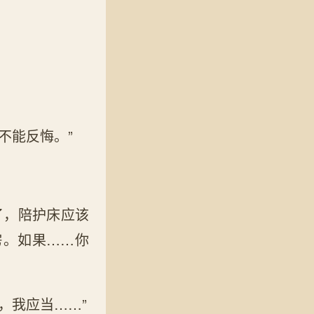
不能反悔。”
了，陪护床应该
房。如果……你
，我应当……”