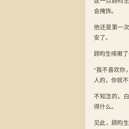
这一点顾昀
会掩饰。
他还是第一
安了。
顾昀生咳嗽了
“我不喜欢你
人的，你就不
不知怎的，
得什么。
见此，顾昀生