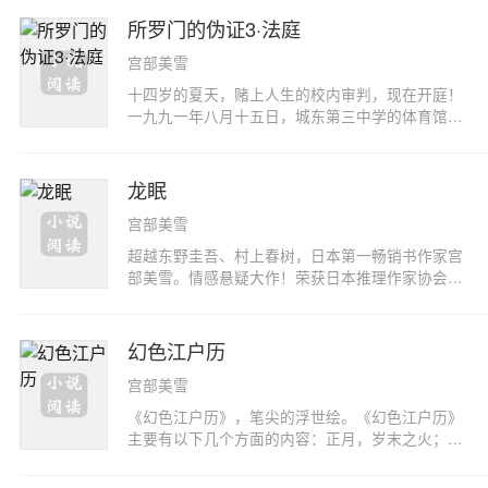
所罗门的伪证3·法庭
宫部美雪
十四岁的夏天，赌上人生的校内审判，现在开庭！
一九九一年八月十五日，城东第三中学的体育馆成
为了孩子们主宰的法庭。社会的束缚、大人的权
威，在这里一概不复存在，一切只为了那个唯一的
真相。当一个又一个证人被传唤出庭，笼罩在事件
龙眠
之上的层层迷雾也被陆续拨开。眼看着离真相越来
宫部美雪
越近，新的疑问却渐渐浮现——似乎有一双无形的
手，在操纵着这场审判。于是，在审判的最后一
超越东野圭吾、村上春树，日本第一畅销书作家宫
天，当最后一名证人登场之时，法庭迎来了所有人
部美雪。情感悬疑大作！荣获日本推理作家协会大
意想不到的终结……
奖。当人失去某种原有的能力，必然痛不欲生；当
人多出了某种超凡能力，却足以将人带入痛苦的深
渊……每个人体内都有一条龙，那是一张蕴藏着无
幻色江户历
穷力量的沉睡的龙；当它苏醒过来，我们唯一能做
宫部美雪
的，只有祈祷！现身台风暴雨夜的少年慎司，声称
自己具有扫描他人内心的能力，他从遗落于事故现
《幻色江户历》，笔尖的浮世绘。《幻色江户历》
场的雨伞上读取到了犯罪真相！另一名神秘少年直
主要有以下几个方面的内容：正月，岁末之火；二
也，则——证实慎司全在撒谎，但他满眼忧伤。六
月，红璎之珠；三月，春华之灯；四月，水镜之
封空白信将高坂记者的生活完全打乱，只有一个大
容；五月，夜着之鬼；六月，盂兰之子；七月，不