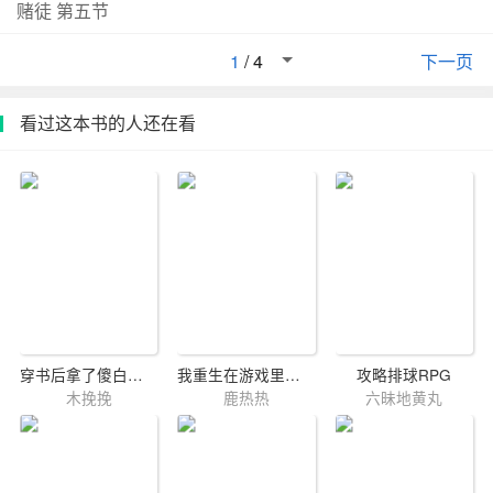
赌徒 第五节
谙世情，有点随便又不至于太随便。本性贪吃嗜甜又挑
嘴，无意中招惹的乌龙事多不胜数。这回却踢到铁板栽了
1
/
4
下一页
跟斗——深夜中竟有杀手闯入大杂院；妖冶的风尘女成为
新住户；众人好端端的却兴起拜壶潮；卧病却被送信乌鸦
看过这本书的人还在看
耍得团团转；一个不注意，杂院竟然人去楼空！？这下可
不是搔搔后脑捏捏下巴就能解决。糊涂虫巡警平四郎该如
何攀越人生第一个大瓶颈？糊涂度日的捕快井筒平四郎；
计量成癖的美少年弓之助；过耳不忘的宽额少年三太郎；
唯有宫部美幸笔下才有的绝妙组合，将联手恢复铁瓶杂院
的平和。法理常规并非解决事情的唯一途径，发自内心的
善意关怀才会是救赎。若在你这位边拔鼻毛边巡视的人眼
裡看来是大事，就真的是大事了吧。这是一场摸不着头绪
的游戏。在本所深川地区担任定町回同心（相当于现在的
巡警）的平四郎，像被蒙了眼，带到各处去。由拍手声引
穿书后拿了傻白甜剧本
我重生在游戏里只想赚钱[全息]
攻略排球RPG
木挽挽
鹿热热
六昧地黄丸
导着，无知地跟随。虽不至于落入陷阱，但那拍着手移动
的真正的鬼，却将他步步引开，远离那个无论如何都不想
让人看见的东西。——摘自《捉迷藏，那是小孩子的事
儿》