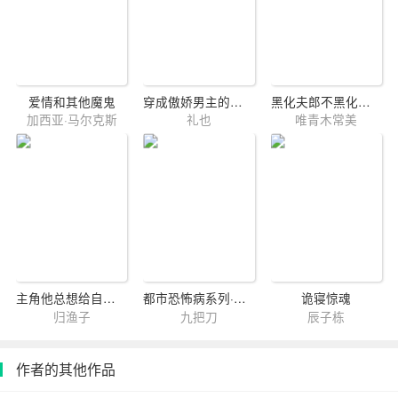
爱情和其他魔鬼
穿成傲娇男主的白月光[快穿]
黑化夫郎不黑化（女尊）
加西亚·马尔克斯
礼也
唯青木常美
主角他总想给自己加戏[快穿]
都市恐怖病系列·冰箱
诡寝惊魂
归渔子
九把刀
辰子栋
作者的其他作品