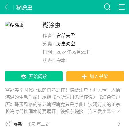
糊涂虫
糊涂虫
作者：
宫部美雪
分类：
历史架空
日期：
2024年09月23日
状态：
完本
开始阅读
加入书架
宫部美幸时代小说的圆熟之作！描绘江户下町风情，人情
满溢的生动作品！承继《本所深川诡怪传说》《幻色江户
历》珠玉风格的前五篇短篇竟只是序曲！波澜万丈的正宗
长篇时代推理才将要展开！铁瓶杂院接二连三发生异常事
件。蔬菜店的长子被杀；木桶匠沉迷赌博竟想卖女抵债；
最新
幽灵 第二节
杂货铺掌柜之子走失；茶水铺的话题女侍迁入；拜壶信仰