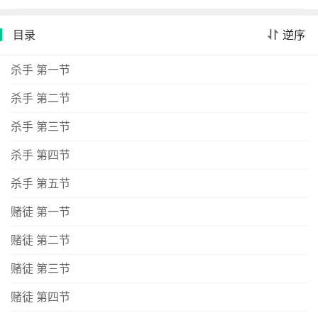
的莫名流行……平凡朴实杂院生活的彼端，深埋多少变相
扭曲的爱憎？又隐藏了什么样的阴谋？日本文学史上罕见
目录
逆序
的奇迹——横跨时代历史小说与推理小说两大领域、日本
作家公认最有资格继承吉川英治、松本清张、司马辽太郎
杀手 第一节
衣钵的大众文学作家。以人情、幽默、谜团取胜的宫部时
杀手 第二节
代进化杰作9连霸！《达文西》杂志票选为日本最受欢迎女
作家。若在你这位边拔鼻毛边巡视的人眼里看来是大事，
杀手 第三节
就真的是大事了吧。这是一场摸不着头绪的游戏。在本所
深川地区担任定町回同心（相当于现在的巡警）的平四
杀手 第四节
郎，像被蒙了眼，带到各处去。由拍手声引导着，无知地
杀手 第五节
跟随。虽不至于落入陷阱，但那拍着手移动的真正的鬼，
却将他步步引开，远离那个无论如何都不想让人看见的东
赌徒 第一节
西。——捉迷藏，那是小孩子的事儿。找弓之助来帮忙，
赌徒 第二节
搞不好是正办。牵着弓之助的手，走在满是尘沙的夏日之
中，平四郎哼哼地笑了。在偶然撞见的人眼里看来，或许
赌徒 第三节
是这男人最大无畏的表情，也或许只是在艳阳下眯起了眼
睛。——摘自内文与其凡事看得一清二楚，稍微眼花一些
赌徒 第四节
还比较好走，所谓的世道便是这么一条路。同心平四郎深