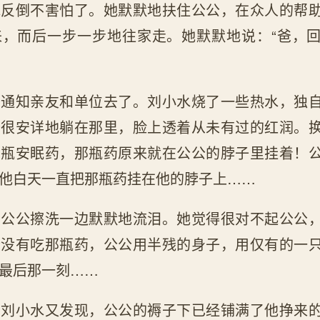
水反倒不害怕了。她默默地扶住公公，在众人的帮
来，而后一步一步地往家走。她默默地说：“爸，
去通知亲友和单位去了。刘小水烧了一些热水，独
公很安详地躺在那里，脸上透着从未有过的红润。
那瓶安眠药，那瓶药原来就在公公的脖子里挂着！
他白天一直把那瓶药挂在他的脖子上……
给公公擦洗一边默默地流泪。她觉得很对不起公公
公没有吃那瓶药，公公用半残的身子，用仅有的一
最后那一刻……
，刘小水又发现，公公的褥子下已经铺满了他挣来