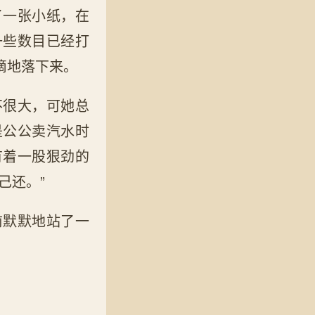
了一张小纸，在
一些数目已经打
滴地落下来。
不很大，可她总
是公公卖汽水时
有着一股狠劲的
己还。”
前默默地站了一