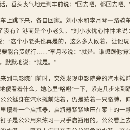
话，垂头丧气地走到车前说：“回去吧，都回去吧。
从车上跳下来，各自回家。刘小水和李月琴一路骑
了没有？港商是个小老头。”刘小水忧心忡忡地说
说：“这个小老头也真是的，这么多人候着，让他玩
只要能合资就行……”李月琴说：“就是。谁想跟他‘露
，默默地说：“就是。”
车来到电影院门前时，突然发现电影院旁的汽水摊
地傻看着什么。她心里“咯噔”一下，紧走几步来到
，公公挺身在汽水摊前站着，仍是蜷着一只胳膊，
手里攥着一个启瓶器，启瓶器紧紧地压在案上的一
只钉子是公公用来练习一只手启瓶用的。公公看上