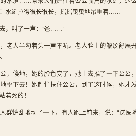
长的水涎……原来人们是在看公公嘴角的水涎，这
！水涎拉得很长很长，摇摇曳曳地吊垂着……
去，叫了一声：“爸……”
声，老人半勾着头一声不吭。老人脸上的皱纹舒展
。
公公，倏地，她的脸色变了，她上去推了一下公公
慢地歪下去！她赶忙扶住公公，到了这时候，她才
站着死的！
人群慌乱地动了一下，有人跑上前来，说：“送医