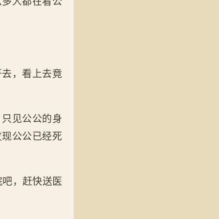
么多人都在看公
开去，看上去竟
，只见公公的身
发现公公已经死
院吧，赶快送医