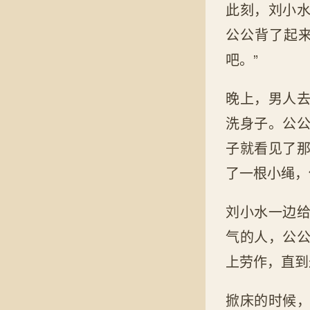
此刻，刘小
公公背了起
吧。”
晚上，男人
洗身子。公
子就看见了
了一根小绳，
刘小水一边
气的人，公
上劳作，直到
掀床的时候