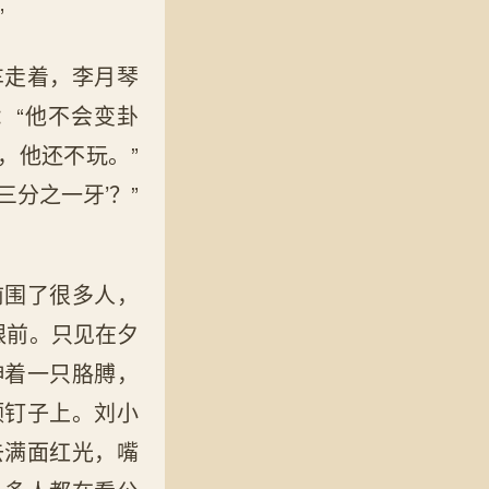
”
车走着，李月琴
：“他不会变卦
，他还不玩。”
三分之一牙’？”
前围了很多人，
跟前。只见在夕
伸着一只胳膊，
颗钉子上。刘小
去满面红光，嘴