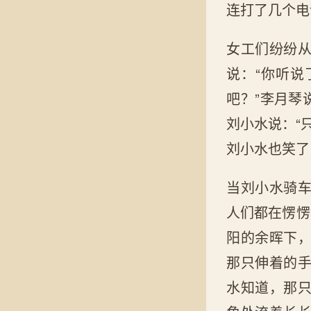
连打了几个电
女工们纷纷
说：“你听说
吧？”李月琴
刘小水说：“
刘小水也笑了
当刘小水骑
人们都在愣愣
阳的余晖下
那只伸着的
水知道，那