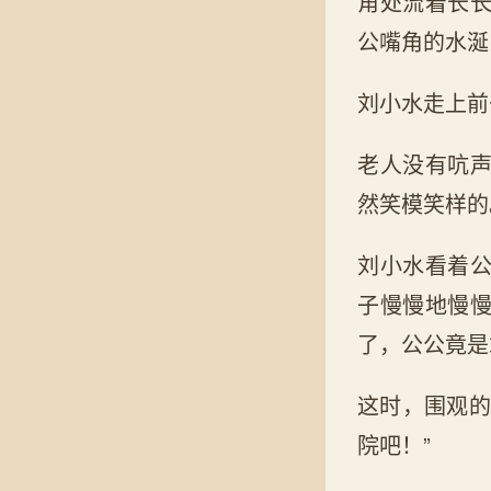
角处流着长
公嘴角的水涎
刘小水走上前
老人没有吭
然笑模笑样的
刘小水看着
子慢慢地慢
了，公公竟是
这时，围观的
院吧！”