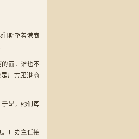
她们期望着港商
…
商的面，谁也不
说是厂方跟港商
。于是，她们每
息。厂办主任接