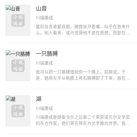
山音
川端康成
尾形信吾紧颦双眉，微微张开着嘴，似乎在思考什
么。别人看来，或许觉得他不是在思想，而是在悲
伤。儿子修一发现了，却习以为常，毫不介意。儿
子理解得准确，父亲不是在思考，而是在回忆什
么。父亲用右手摘下帽子，放在膝上。修一默默地
一只胳膊
将帽子拿过来，放到电车的行李架上。嗯，喏……
川端康成
这时信吾有点难以启齿，前些日子回去的女佣叫什
么来着？您是说加代吧。对，是加代。她是什么时
我可以把一只胳膊借给你一个晚上。姑娘说。于
候回去的？上星期四五天前啦。是五天前吗？她五
是，她用左手从肩膀上将右胳膊卸了下来，放在我
天前请假回家，现在竟连她的容貌。衣着都记不清
的膝头上。谢谢！我望了望膝部，姑娘右胳膊的温
了。真烦人啊。
馨传到了我的膝上。哦！我给它戴上戒指。标志着
它是我的胳膊呀！姑娘笑眯眯地在我的胸前扬起左
湖
手。拜托了……只剩下左胳膊的姑娘，难以把戒指
川端康成
脱下来。那不是订婚戒指吗？我说。不是，这是母
亲的遗物。
川端康成是继泰戈尔之后第二个荣获诺贝尔文学奖
的东方作家，他们率先将东方文学推向世界。我们
评价川端的每部作品得失的时候，不能忽视从整体
上把握川端文学的意义和价值。也就是说，他在东