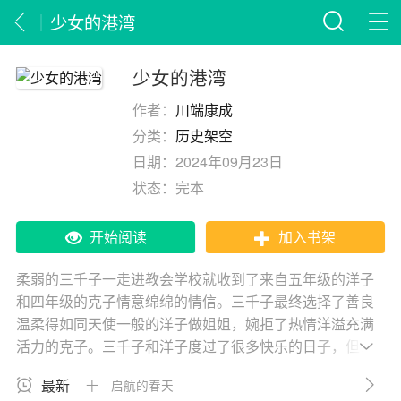
少女的港湾
少女的港湾
作者：
川端康成
分类：
历史架空
日期：
2024年09月23日
状态：
完本
开始阅读
加入书架
柔弱的三千子一走进教会学校就收到了来自五年级的洋子
和四年级的克子情意绵绵的情信。三千子最终选择了善良
温柔得如同天使一般的洋子做姐姐，婉拒了热情洋溢充满
活力的克子。三千子和洋子度过了很多快乐的日子，但在
外出度假时又被活泼好胜的克子所吸引，这使得三千子内
最新
十 启航的春天
心充满挣扎 。