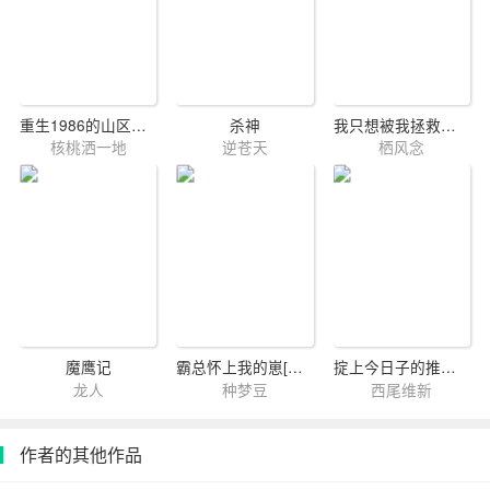
重生1986的山区幸福生活
杀神
我只想被我拯救的反派抛弃
核桃洒一地
逆苍天
栖风念
魔鹰记
霸总怀上我的崽[女E男A]
掟上今日子的推荐文
龙人
种梦豆
西尾维新
作者的其他作品