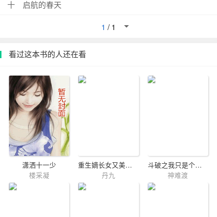
十 启航的春天
1
/
1
看过这本书的人还在看
潇洒十一少
重生嫡长女又美又飒
斗破之我只是个老年人
楼采凝
丹九
神难渡