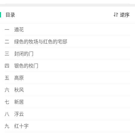
目录
逆序
一 遴花
二 绿色的牧场与红色的宅邸
三 封闭的门
四 银色的校门
五 高原
六 秋风
七 新居
八 浮云
九 红十字