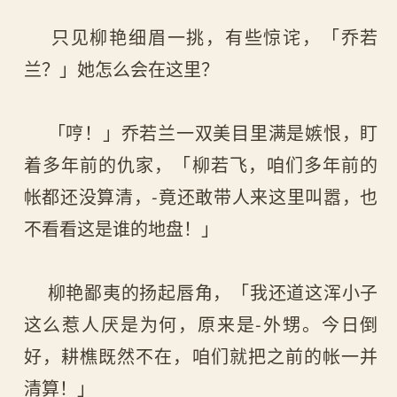
只见柳艳细眉一挑，有些惊诧，「乔若
兰？」她怎么会在这里？
「哼！」乔若兰一双美目里满是嫉恨，盯
着多年前的仇家，「柳若飞，咱们多年前的
帐都还没算清，-竟还敢带人来这里叫嚣，也
不看看这是谁的地盘！」
柳艳鄙夷的扬起唇角，「我还道这浑小子
这么惹人厌是为何，原来是-外甥。今日倒
好，耕樵既然不在，咱们就把之前的帐一并
清算！」