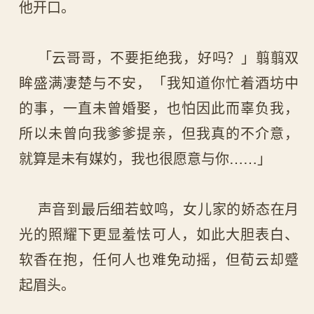
他开口。
「云哥哥，不要拒绝我，好吗？」翦翦双
眸盛满凄楚与不安，「我知道你忙着酒坊中
的事，一直未曾婚娶，也怕因此而辜负我，
所以未曾向我爹爹提亲，但我真的不介意，
就算是未有媒妁，我也很愿意与你……」
声音到最后细若蚊鸣，女儿家的娇态在月
光的照耀下更显羞怯可人，如此大胆表白、
软香在抱，任何人也难免动摇，但荀云却蹙
起眉头。