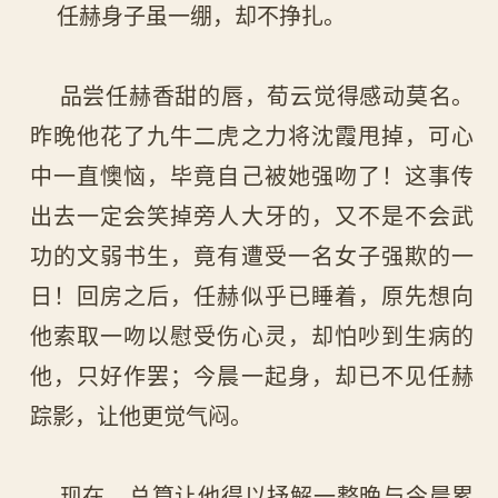
任赫身子虽一绷，却不挣扎。
品尝任赫香甜的唇，荀云觉得感动莫名。
昨晚他花了九牛二虎之力将沈霞甩掉，可心
中一直懊恼，毕竟自己被她强吻了！这事传
出去一定会笑掉旁人大牙的，又不是不会武
功的文弱书生，竟有遭受一名女子强欺的一
日！回房之后，任赫似乎已睡着，原先想向
他索取一吻以慰受伤心灵，却怕吵到生病的
他，只好作罢；今晨一起身，却已不见任赫
踪影，让他更觉气闷。
现在，总算让他得以抒解一整晚与今晨累