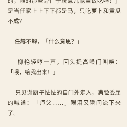
的，雕的那些劳什子玩意儿能当饭吃吗？」
是当任家上上下下都是马，只吃萝卜和黄瓜
不成？
任赫不解，「什么意思？」
柳艳轻哼一声，回头提高嗓门叫唤：
「喂，给我出来！」
只见谢厨子怯怯的自门外走入，满脸委屈
的喊道：「师父……」眼泪又瞬间流下来
了。