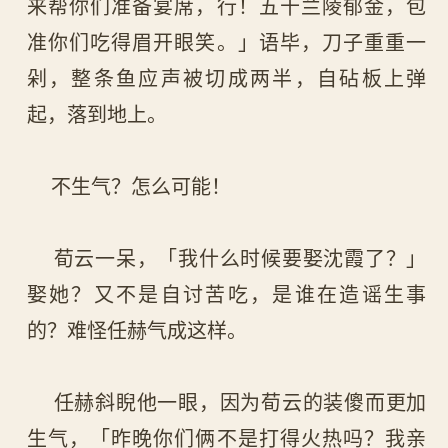
来帮你们准备宴席，行！五十兰陵郁金，包
准你们吃得眉开眼笑。」语毕，刀子重重一
剁，整条鱼应声被切成两半，自砧板上弹
起，落到地上。
不生气？怎么可能！
荀云一呆，「我什么时候要娶沈霞了？」
娶她？又不是自讨苦吃，是谁在造谣生事
的？难怪任赫气成这样。
任赫斜睨他一眼，因为荀云的装傻而更加
生气，「昨晚你们俩不是打得火热吗？我亲