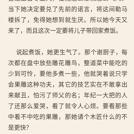
当下她决定要兑了先前的诺言，将这间勒马
楼拆了，免得她想到就生厌。所以她今天又
来了，而且这次一定要将儿子带回家煮饭。
说起煮饭，她更生气了。那个谢厨子，每
次都在盘中放些雕花雕鸟，整道菜中能吃的
少到可怜，要他多煮一些，他就哭着说只学
会果雕这种功夫，其它的技艺实在不敢拿出
来献丑，怕污了师父的名；年纪一大把的人
了还那么爱哭，看了就令人心烦。要看那些
中看不中吃的果雕，那她请个木匠什么的不
是更快？