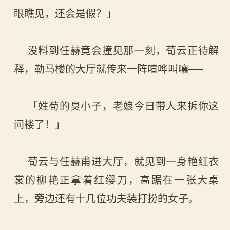
眼瞧见，还会是假？」
没料到任赫竟会撞见那一刻，荀云正待解
释，勒马楼的大厅就传来一阵喧哗叫嚷──
「姓荀的臭小子，老娘今日带人来拆你这
间楼了！」
荀云与任赫甫进大厅，就见到一身艳红衣
裳的柳艳正拿着红缨刀，高踞在一张大桌
上，旁边还有十几位功夫装打扮的女子。