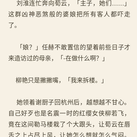
刘淮连忙奔向荀云，「主子，她们……」
这群凶神恶煞般的婆娘把所有客人都吓走
了。
「娘？」任赫不敢置信的望着前些日子才
来造访过的母亲，「-在做什么啊？」
柳艳只是撇撇嘴，「我来拆楼。」
她领着谢厨子回杭州后，越想越不甘心。
自己好歹也是名震一时的红缨女侠柳若飞，
竟在这间勒马楼栽了个大跟头，让荀云在唇
舌之上占尽上风，让她怎么想就怎么气闷。