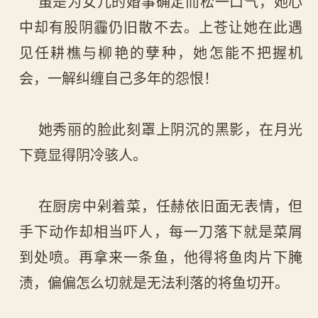
虽是为女儿的婚事确定而松一口气，她心
中却有股阴霾仍旧散不去。上苍让她在此遇
见任耕樵与柳艳的孽种，她怎能不把握机
会，一解纠缠自己多年的怨恨！
她秀丽的脸此刻罩上阴沉的黑影，在月光
下竟显得阴冷骇人。
在厨房中剁着菜，任赫依旧面无表情，但
手下动作却相当吓人，每一刀落下就是菜屑
到处喷。再拿来一条鱼，他得将鱼肉片下腌
渍，偏偏怎么切就是无法利落的将鱼切开。