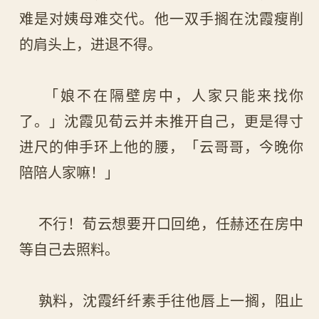
难是对姨母难交代。他一双手搁在沈霞瘦削
的肩头上，进退不得。
「娘不在隔壁房中，人家只能来找你
了。」沈霞见荀云并未推开自己，更是得寸
进尺的伸手环上他的腰，「云哥哥，今晚你
陪陪人家嘛！」
不行！荀云想要开口回绝，任赫还在房中
等自己去照料。
孰料，沈霞纤纤素手往他唇上一搁，阻止