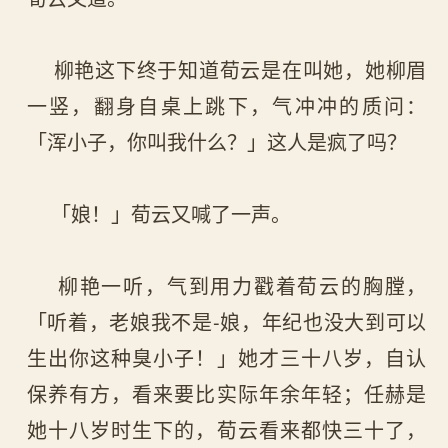
柳艳这下终于知道荀云是在叫她，她柳眉
一竖，翻身自桌上跳下，气冲冲的质问：
「浑小子，你叫我什么？」这人是疯了吗？
「娘！」荀云又喊了一声。
柳艳一听，气到用力戳着荀云的胸膛，
「听着，老娘我不是-娘，年纪也没大到可以
生出你这种臭小子！」她才三十八岁，自认
保养有方，看来要比实际年余年轻；任赫是
她十八岁时生下的，荀云看来都快三十了，