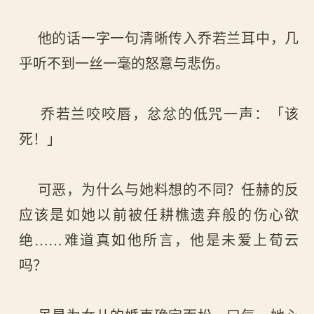
他的话一字一句清晰传入乔若兰耳中，几
乎听不到一丝一毫的怒意与悲伤。
乔若兰咬咬唇，忿忿的低咒一声：「该
死！」
可恶，为什么与她料想的不同？任赫的反
应该是如她以前被任耕樵遗弃般的伤心欲
绝……难道真如他所言，他是未爱上荀云
吗？