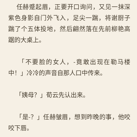
任赫蹙起眉，正要开口询问，又见一抹深
紫色身影自门外飞入，足尖一踹，将谢厨子
踹了个五体投地，然后翩然落在先前柳艳高
踞的大桌上。
「不要脸的女人，-竟敢出现在勒马楼
中！」冷冷的声音自那人口中传来。
「姨母？」荀云先认出来。
「是-？」任赫皱眉，想到昨晚的事，他咬
咬下唇。