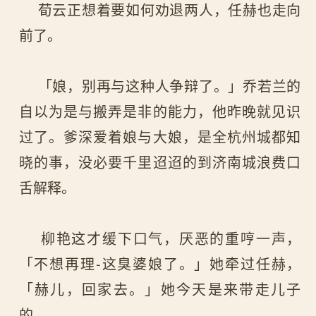
荀云正想着要如何劝退两人，任赫也走向
前了。
「娘，别再与这种人争辩了。」乔若兰的
自以为是与搬弄是非的能力，他昨晚就见识
过了。爹深爱着娘与大娘，是全杭州城都知
晓的事，没必要千里迢迢的到济南城浪费口
舌解释。
柳艳这才缓下口气，厌恶的重哼一声，
「不想再理-这臭婆娘了。」她牵过任赫，
「赫儿，回家去。」她今天是来带走儿子
的。