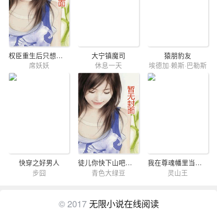
权臣重生后只想搞事业
大宁镇魔司
猿朋豹友
席妖妖
休息一天
埃德加·赖斯·巴勒斯
快穿之好男人
徒儿你快下山吧，师父顶不住了
我在尊魂幡里当主魂
步囧
青色大绿豆
灵山王
© 2017
无限小说在线阅读