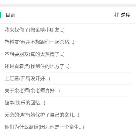
够摆脱痛苦。梅路路答应了，只要能够忘记那些痛苦的回
忆，她什么都愿意做。吃下药剂，再一次挣开眼睛，她看
目录
逆序
到了一个熟悉又陌生的脏小孩。小剧场起初，梅路路想，
她可以为了不再痛苦，杀掉童年那个肮脏恶劣的自己。后
我来找你了(撒谎精小朋友...)
来，梅路路抱着小时候的自己一路逃命，谁都不可以抹掉
塑料友情(并不想跟你一起杀猪...)
这个在她生命里闪闪发光的小朋友！—————一场脑内
回忆杀。幸福的人一生被童年治愈，不幸的人应当一生感
不想要朋友(真的太热情了...)
激童年的自己，她一无所有，却能捧着一颗赤子之心，对
抗着所有黑暗。双女主文，不幸中苦苦挣扎的小太阳小女
还是看着点(找到住的地方了...)
主X成年丧气自闭的温柔大女主写在最后：我算了两边的投
上赶着(开局没开好...)
票，最后还是小朋友多一些，于是决定写这个，最终灵感
是来自于19年的时候在医院里遇到的人们，我微博上有18
关于余老师(余老师真好...)
年想要穿越回小时候养自己的截图和19年的灵感截图。这
破事(快乐的回忆...)
篇文实际上是写给一个成年人的，我很想
无奈的选择(她保护了自己的女儿...)
你们为什么离婚(因为他是一个畜生...)