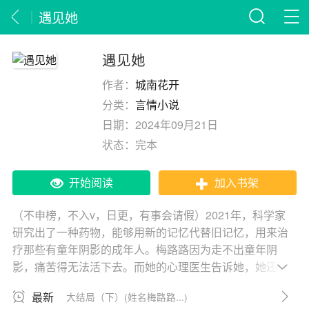
遇见她
遇见她
作者：
城南花开
分类：
言情小说
日期：
2024年09月21日
状态：
完本
开始阅读
加入书架
（不申榜，不入v，日更，有事会请假）2021年，科学家
研究出了一种药物，能够用新的记忆代替旧记忆，用来治
疗那些有童年阴影的成年人。梅路路因为走不出童年阴
影，痛苦得无法活下去。而她的心理医生告诉她，她还有
一个摆脱童年阴影的机会。只要回到记忆中，杀掉童年的
最新
大结局（下）(姓名梅路路...)
自己，抹去那些痛苦的回忆，替换成全新的记忆，她就能